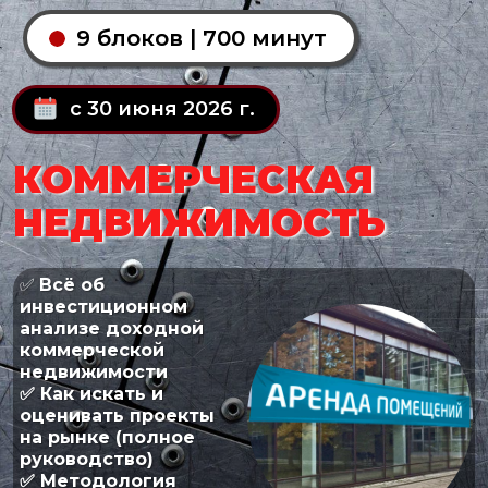
9 блоков | 700 минут
с 30 июня 2026 г.
КОММЕРЧЕСКАЯ
НЕДВИЖИМОСТЬ
✅
Всё об
инвестиционном
анализе доходной
коммерческой
недвижимости
✅ Как искать и
оценивать проекты
на рынке (полное
руководство)
✅ Методология