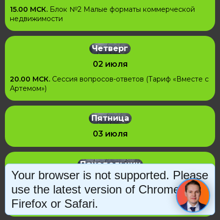
15.00 МСК.
Блок №2
Малые форматы коммерческой
недвижимости
Четверг
02 июля
20.00 МСК.
Сессия вопросов-ответов (Тариф
«Вместе с
Артемом»
)
Пятница
03 июля
Понедельник
Your browser is not supported. Please
6 июля
use the latest version of Chrome,
15.00 МСК. Блок
№3
Гостиничная и рентная жилая
Firefox or Safari.
недвижимость