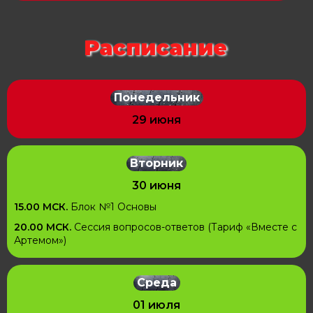
Расписание
Понедельник
29 июня
Вторник
30 июня
15.00 МСК.
Блок №1 Основы
20.00 МСК.
Сессия вопросов-ответов (Тариф
«Вместе с
Артемом»
)
Среда
01 июля